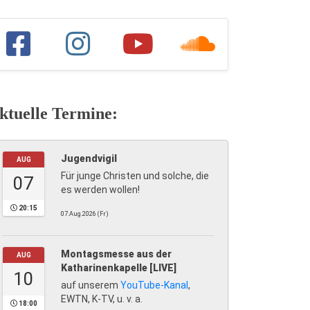
ktuelle Termine:
Jugendvigil
AUG
Für junge Christen und solche, die
07
es werden wollen!
20:15
07.Aug.2026 (Fr)
Montagsmesse aus der
AUG
Katharinenkapelle [LIVE]
10
auf unserem
YouTube-Kanal
,
EWTN, K-TV, u. v. a.
18:00