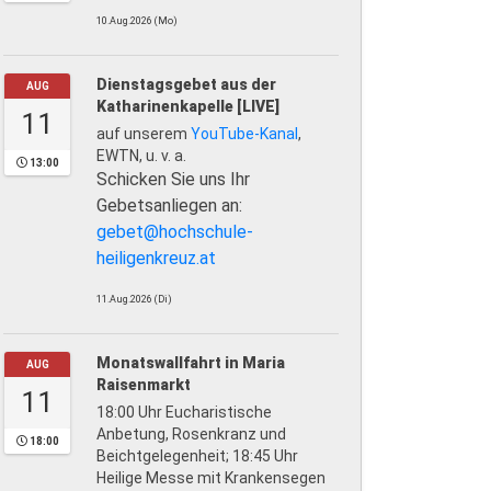
10.Aug.2026 (Mo)
Dienstagsgebet aus der
AUG
Katharinenkapelle [LIVE]
11
auf unserem
YouTube-Kanal
,
EWTN, u. v. a.
13:00
Schicken Sie uns Ihr
Gebetsanliegen an:
gebet@hochschule-
heiligenkreuz.at
11.Aug.2026 (Di)
Monatswallfahrt in Maria
AUG
Raisenmarkt
11
18:00 Uhr Eucharistische
Anbetung, Rosenkranz und
18:00
Beichtgelegenheit; 18:45 Uhr
Heilige Messe mit Krankensegen