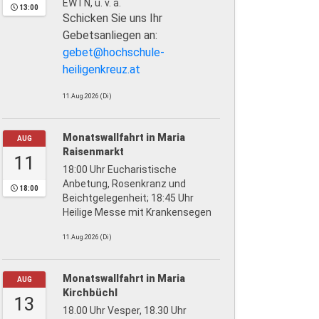
EWTN, u. v. a.
13:00
Schicken Sie uns Ihr
Gebetsanliegen an:
gebet@hochschule-
heiligenkreuz.at
11.Aug.2026 (Di)
Monatswallfahrt in Maria
AUG
Raisenmarkt
11
18:00 Uhr Eucharistische
Anbetung, Rosenkranz und
18:00
Beichtgelegenheit; 18:45 Uhr
Heilige Messe mit Krankensegen
11.Aug.2026 (Di)
Monatswallfahrt in Maria
AUG
Kirchbüchl
13
18.00 Uhr Vesper, 18.30 Uhr