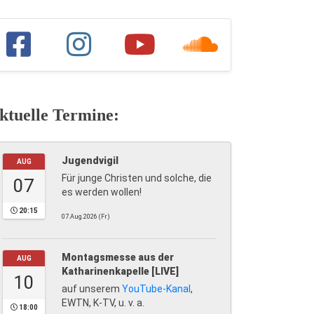
ktuelle Termine:
Jugendvigil
AUG
Für junge Christen und solche, die
07
es werden wollen!
20:15
07.Aug.2026 (Fr)
Montagsmesse aus der
AUG
Katharinenkapelle [LIVE]
10
auf unserem
YouTube-Kanal
,
EWTN, K-TV, u. v. a.
18:00