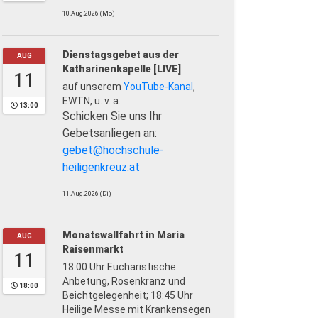
10.Aug.2026 (Mo)
Dienstagsgebet aus der
AUG
Katharinenkapelle [LIVE]
11
auf unserem
YouTube-Kanal
,
EWTN, u. v. a.
13:00
Schicken Sie uns Ihr
Gebetsanliegen an:
gebet@hochschule-
heiligenkreuz.at
11.Aug.2026 (Di)
Monatswallfahrt in Maria
AUG
Raisenmarkt
11
18:00 Uhr Eucharistische
Anbetung, Rosenkranz und
18:00
Beichtgelegenheit; 18:45 Uhr
Heilige Messe mit Krankensegen