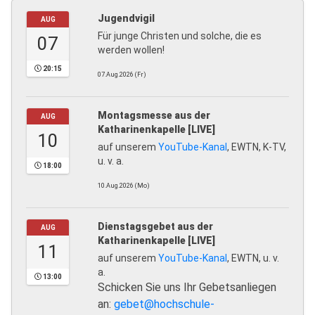
Jugendvigil
AUG
Für junge Christen und solche, die es
07
werden wollen!
20:15
07.Aug.2026 (Fr)
Montagsmesse aus der
AUG
Katharinenkapelle [LIVE]
10
auf unserem
YouTube-Kanal
, EWTN, K-TV,
u. v. a.
18:00
10.Aug.2026 (Mo)
Dienstagsgebet aus der
AUG
Katharinenkapelle [LIVE]
11
auf unserem
YouTube-Kanal
, EWTN, u. v.
a.
13:00
Schicken Sie uns Ihr Gebetsanliegen
an:
gebet@hochschule-