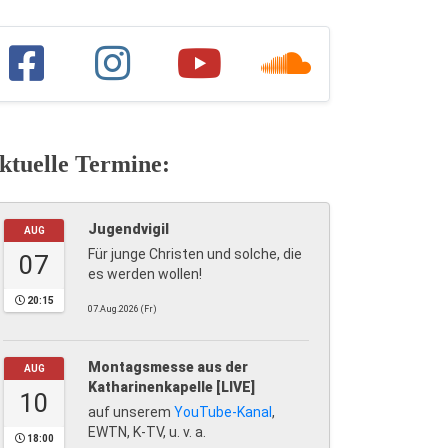
ktuelle Termine:
Jugendvigil
AUG
Für junge Christen und solche, die
07
es werden wollen!
20:15
07.Aug.2026 (Fr)
Montagsmesse aus der
AUG
Katharinenkapelle [LIVE]
10
auf unserem
YouTube-Kanal
,
EWTN, K-TV, u. v. a.
18:00