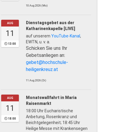
10.Aug.2026 (Mo)
Dienstagsgebet aus der
AUG
Katharinenkapelle [LIVE]
11
auf unserem
YouTube-Kanal
,
EWTN, u. v. a.
13:00
Schicken Sie uns Ihr
Gebetsanliegen an:
gebet@hochschule-
heiligenkreuz.at
11.Aug.2026 (Di)
Monatswallfahrt in Maria
AUG
Raisenmarkt
11
18:00 Uhr Eucharistische
Anbetung, Rosenkranz und
18:00
Beichtgelegenheit; 18:45 Uhr
Heilige Messe mit Krankensegen