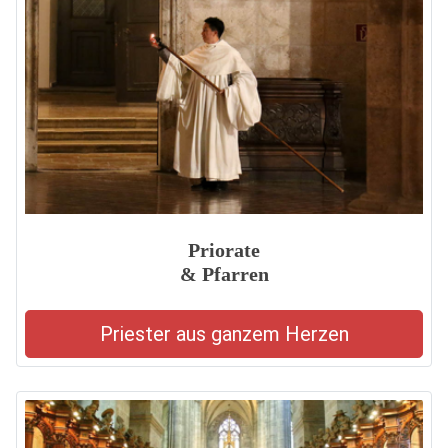
Priorate
& Pfarren
Priester aus ganzem Herzen