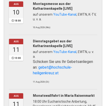
Montagsmesse aus der
AUG
Katharinenkapelle [LIVE]
10
auf unserem
YouTube-Kanal
, EWTN, K-TV,
u. v. a.
18:00
10.Aug.2026 (Mo)
Dienstagsgebet aus der
AUG
Katharinenkapelle [LIVE]
11
auf unserem
YouTube-Kanal
, EWTN, u. v.
a.
13:00
Schicken Sie uns Ihr Gebetsanliegen
an:
gebet@hochschule-
heiligenkreuz.at
11.Aug.2026 (Di)
Monatswallfahrt in Maria Raisenmarkt
AUG
18:00 Uhr Eucharistische Anbetung,
11