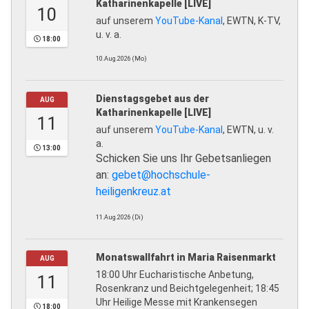
Katharinenkapelle [LIVE]
10
auf unserem
YouTube-Kanal
, EWTN, K-TV,
u. v. a.
18:00
10.Aug.2026 (Mo)
Dienstagsgebet aus der
AUG
Katharinenkapelle [LIVE]
11
auf unserem
YouTube-Kanal
, EWTN, u. v.
a.
13:00
Schicken Sie uns Ihr Gebetsanliegen
an:
gebet@hochschule-
heiligenkreuz.at
11.Aug.2026 (Di)
Monatswallfahrt in Maria Raisenmarkt
AUG
18:00 Uhr Eucharistische Anbetung,
11
Rosenkranz und Beichtgelegenheit; 18:45
Uhr Heilige Messe mit Krankensegen
18:00