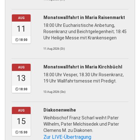
Monatswallfahrt in Maria Raisenmarkt
AUG
18:00 Uhr Eucharistische Anbetung,
11
Rosenkranz und Beichtgelegenheit; 18:45
Uhr Heilige Messe mit Krankensegen
18:00
11.Aug.2026 (Di)
Monatswallfahrt in Maria Kirchbüchl
AUG
18.00 Uhr Vesper, 18.30 Uhr Rosenkranz,
13
19 Uhr Wallfahrtsmesse mit Predigt.
18:00
13.Aug.2026 (Do)
Diakonenweihe
AUG
Weihbischof Franz Scharl weiht Pater
15
Wilhelm, Pater Melchisedek und Pater
Clemens M. zu Diakonen.
15:00
Zur LIVE-Übertragung