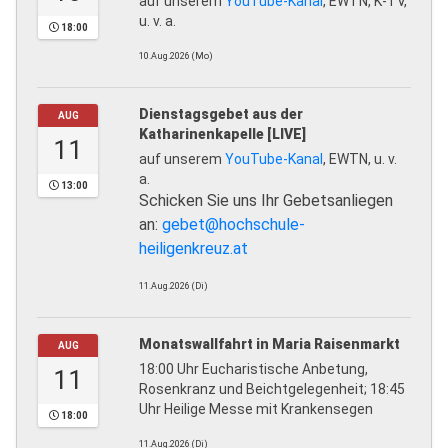
auf unserem
YouTube-Kanal
, EWTN, K-TV,
u. v. a.
18:00
10.Aug.2026 (Mo)
Dienstagsgebet aus der
AUG
Katharinenkapelle [LIVE]
11
auf unserem
YouTube-Kanal
, EWTN, u. v.
a.
13:00
Schicken Sie uns Ihr Gebetsanliegen
an:
gebet@hochschule-
heiligenkreuz.at
11.Aug.2026 (Di)
Monatswallfahrt in Maria Raisenmarkt
AUG
18:00 Uhr Eucharistische Anbetung,
11
Rosenkranz und Beichtgelegenheit; 18:45
Uhr Heilige Messe mit Krankensegen
18:00
11.Aug.2026 (Di)