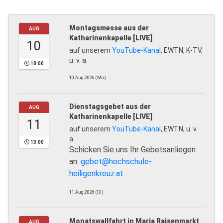
Montagsmesse aus der
AUG
Katharinenkapelle [LIVE]
10
auf unserem
YouTube-Kanal
, EWTN, K-TV,
u. v. a.
18:00
10.Aug.2026 (Mo)
Dienstagsgebet aus der
AUG
Katharinenkapelle [LIVE]
11
auf unserem
YouTube-Kanal
, EWTN, u. v.
a.
13:00
Schicken Sie uns Ihr Gebetsanliegen
an:
gebet@hochschule-
heiligenkreuz.at
11.Aug.2026 (Di)
Monatswallfahrt in Maria Raisenmarkt
AUG