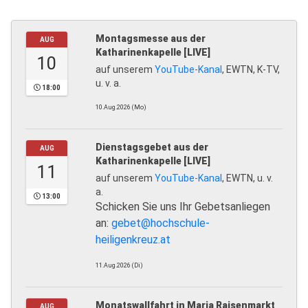
Montagsmesse aus der
AUG
Katharinenkapelle [LIVE]
10
auf unserem
YouTube-Kanal
, EWTN, K-TV,
u. v. a.
18:00
10.Aug.2026 (Mo)
Dienstagsgebet aus der
AUG
Katharinenkapelle [LIVE]
11
auf unserem
YouTube-Kanal
, EWTN, u. v.
a.
13:00
Schicken Sie uns Ihr Gebetsanliegen
an:
gebet@hochschule-
heiligenkreuz.at
11.Aug.2026 (Di)
Monatswallfahrt in Maria Raisenmarkt
AUG