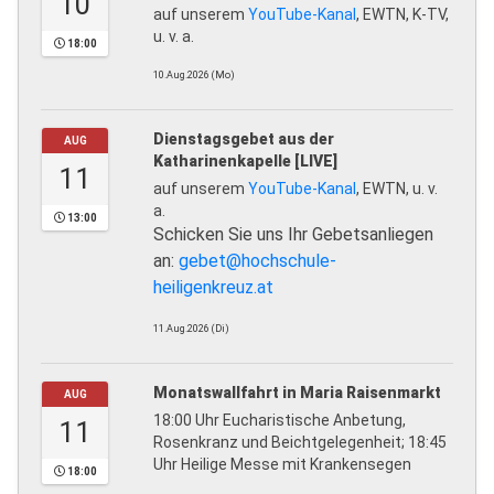
10
auf unserem
YouTube-Kanal
, EWTN, K-TV,
u. v. a.
18:00
10.Aug.2026 (Mo)
Dienstagsgebet aus der
AUG
Katharinenkapelle [LIVE]
11
auf unserem
YouTube-Kanal
, EWTN, u. v.
a.
13:00
Schicken Sie uns Ihr Gebetsanliegen
an:
gebet@hochschule-
heiligenkreuz.at
11.Aug.2026 (Di)
Monatswallfahrt in Maria Raisenmarkt
AUG
18:00 Uhr Eucharistische Anbetung,
11
Rosenkranz und Beichtgelegenheit; 18:45
Uhr Heilige Messe mit Krankensegen
18:00