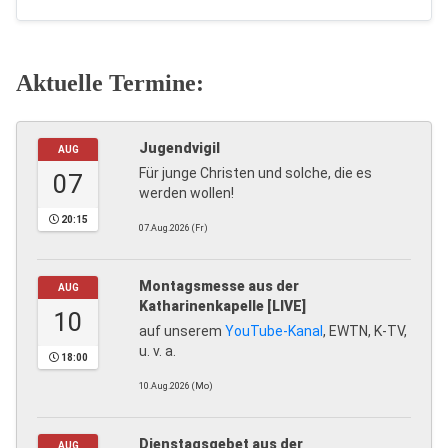
Aktuelle Termine:
Jugendvigil
AUG
Für junge Christen und solche, die es
07
werden wollen!
20:15
07.Aug.2026 (Fr)
Montagsmesse aus der
AUG
Katharinenkapelle [LIVE]
10
auf unserem
YouTube-Kanal
, EWTN, K-TV,
u. v. a.
18:00
10.Aug.2026 (Mo)
Dienstagsgebet aus der
AUG