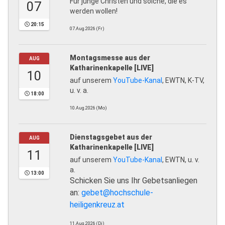
Für junge Christen und solche, die es
07
werden wollen!
20:15
07.Aug.2026 (Fr)
Montagsmesse aus der
AUG
Katharinenkapelle [LIVE]
10
auf unserem
YouTube-Kanal
, EWTN, K-TV,
u. v. a.
18:00
10.Aug.2026 (Mo)
Dienstagsgebet aus der
AUG
Katharinenkapelle [LIVE]
11
auf unserem
YouTube-Kanal
, EWTN, u. v.
a.
13:00
Schicken Sie uns Ihr Gebetsanliegen
an:
gebet@hochschule-
heiligenkreuz.at
11.Aug.2026 (Di)