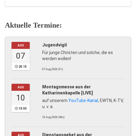
Aktuelle Termine:
Jugendvigil
AUG
Für junge Christen und solche, die es
07
werden wollen!
20:15
07.Aug.2026 (Fr)
Montagsmesse aus der
AUG
Katharinenkapelle [LIVE]
10
auf unserem
YouTube-Kanal
, EWTN, K-TV,
u. v. a.
18:00
10.Aug.2026 (Mo)
Dienstagsgebet aus der
AUG