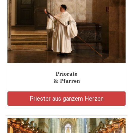
Priorate
& Pfarren
Priester aus ganzem Herzen