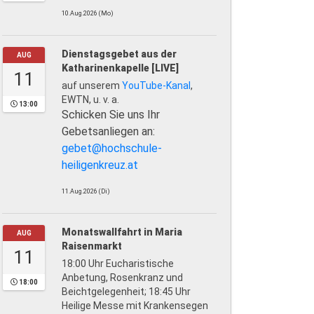
10.Aug.2026 (Mo)
Dienstagsgebet aus der
AUG
Katharinenkapelle [LIVE]
11
auf unserem
YouTube-Kanal
,
EWTN, u. v. a.
13:00
Schicken Sie uns Ihr
Gebetsanliegen an:
gebet@hochschule-
heiligenkreuz.at
11.Aug.2026 (Di)
Monatswallfahrt in Maria
AUG
Raisenmarkt
11
18:00 Uhr Eucharistische
Anbetung, Rosenkranz und
18:00
Beichtgelegenheit; 18:45 Uhr
Heilige Messe mit Krankensegen