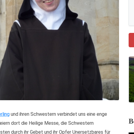
rling
und ihren Schwestern verbindet uns eine enge
B
eiern dort die Heilige Messe, die Schwestern
ten durch ihr Gebet und ihr Opfer Unersetzbares für