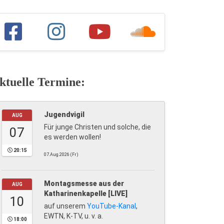
ktuelle Termine:
Jugendvigil
AUG
Für junge Christen und solche, die
07
es werden wollen!
20:15
07.Aug.2026 (Fr)
Montagsmesse aus der
AUG
Katharinenkapelle [LIVE]
10
auf unserem
YouTube-Kanal
,
EWTN, K-TV, u. v. a.
18:00