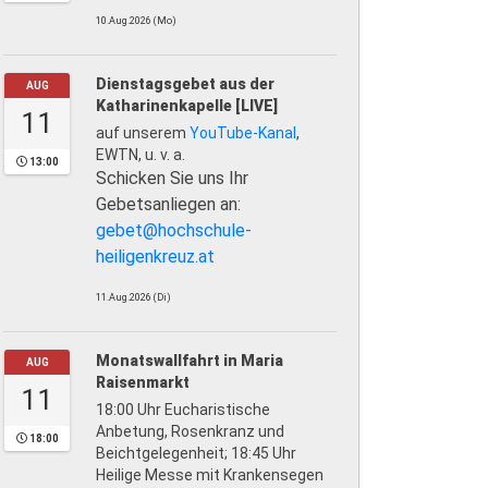
10.Aug.2026 (Mo)
Dienstagsgebet aus der
AUG
Katharinenkapelle [LIVE]
11
auf unserem
YouTube-Kanal
,
EWTN, u. v. a.
13:00
Schicken Sie uns Ihr
Gebetsanliegen an:
gebet@hochschule-
heiligenkreuz.at
11.Aug.2026 (Di)
Monatswallfahrt in Maria
AUG
Raisenmarkt
11
18:00 Uhr Eucharistische
Anbetung, Rosenkranz und
18:00
Beichtgelegenheit; 18:45 Uhr
Heilige Messe mit Krankensegen