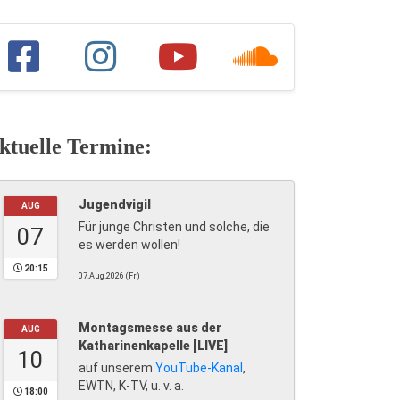
ktuelle Termine:
Jugendvigil
AUG
Für junge Christen und solche, die
07
es werden wollen!
20:15
07.Aug.2026 (Fr)
Montagsmesse aus der
AUG
Katharinenkapelle [LIVE]
10
auf unserem
YouTube-Kanal
,
EWTN, K-TV, u. v. a.
18:00