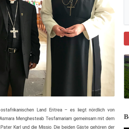
tafrikanischen Land Eritrea – es liegt nördlich von
B
on Asmara Menghesteab Tesfamariam gemeinsam mit dem
Pater Karl und die Missio. Die beiden Gäste gehören der