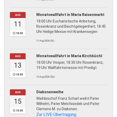
Monatswallfahrt in Maria Raisenmarkt
AUG
18:00 Uhr Eucharistische Anbetung,
11
Rosenkranz und Beichtgelegenheit; 18:45
Uhr Heilige Messe mit Krankensegen
18:00
11.Aug.2026 (Di)
Monatswallfahrt in Maria Kirchbüchl
AUG
18.00 Uhr Vesper, 18.30 Uhr Rosenkranz,
13
19 Uhr Wallfahrtsmesse mit Predigt.
18:00
13.Aug.2026 (Do)
Diakonenweihe
AUG
Weihbischof Franz Scharl weiht Pater
15
Wilhelm, Pater Melchisedek und Pater
Clemens M. zu Diakonen.
15:00
Zur LIVE-Übertragung