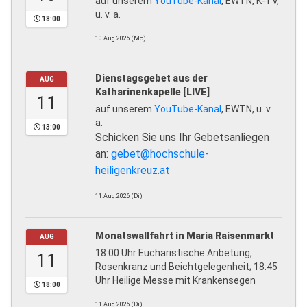
auf unserem
YouTube-Kanal
, EWTN, K-TV,
u. v. a.
18:00
10.Aug.2026 (Mo)
Dienstagsgebet aus der
AUG
Katharinenkapelle [LIVE]
11
auf unserem
YouTube-Kanal
, EWTN, u. v.
a.
13:00
Schicken Sie uns Ihr Gebetsanliegen
an:
gebet@hochschule-
heiligenkreuz.at
11.Aug.2026 (Di)
Monatswallfahrt in Maria Raisenmarkt
AUG
18:00 Uhr Eucharistische Anbetung,
11
Rosenkranz und Beichtgelegenheit; 18:45
Uhr Heilige Messe mit Krankensegen
18:00
11.Aug.2026 (Di)