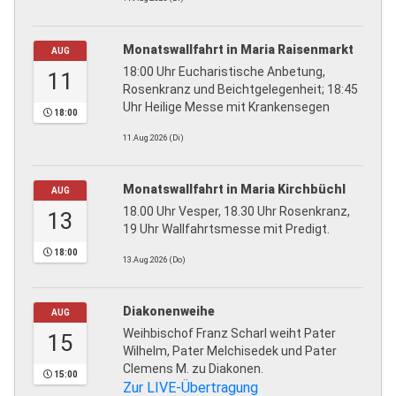
Monatswallfahrt in Maria Raisenmarkt
AUG
18:00 Uhr Eucharistische Anbetung,
11
Rosenkranz und Beichtgelegenheit; 18:45
Uhr Heilige Messe mit Krankensegen
18:00
11.Aug.2026 (Di)
Monatswallfahrt in Maria Kirchbüchl
AUG
18.00 Uhr Vesper, 18.30 Uhr Rosenkranz,
13
19 Uhr Wallfahrtsmesse mit Predigt.
18:00
13.Aug.2026 (Do)
Diakonenweihe
AUG
Weihbischof Franz Scharl weiht Pater
15
Wilhelm, Pater Melchisedek und Pater
Clemens M. zu Diakonen.
15:00
Zur LIVE-Übertragung