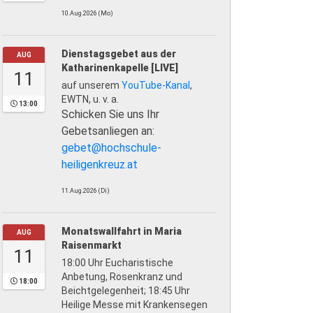
10.Aug.2026 (Mo)
Dienstagsgebet aus der
AUG
Katharinenkapelle [LIVE]
11
auf unserem
YouTube-Kanal
,
EWTN, u. v. a.
13:00
Schicken Sie uns Ihr
Gebetsanliegen an:
gebet@hochschule-
heiligenkreuz.at
11.Aug.2026 (Di)
Monatswallfahrt in Maria
AUG
Raisenmarkt
11
18:00 Uhr Eucharistische
Anbetung, Rosenkranz und
18:00
Beichtgelegenheit; 18:45 Uhr
Heilige Messe mit Krankensegen