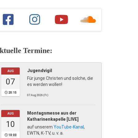
ktuelle Termine:
Jugendvigil
AUG
Für junge Christen und solche, die
07
es werden wollen!
20:15
07.Aug.2026 (Fr)
Montagsmesse aus der
AUG
Katharinenkapelle [LIVE]
10
auf unserem
YouTube-Kanal
,
EWTN, K-TV, u. v. a.
18:00