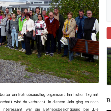
eiter ein Betriebsausflug organisiert. Ein froher Tag mit
B
chaft wird da verbracht. In diesem Jahr ging es nach
s interessant war die Betriebsbesichtigung bei „Die