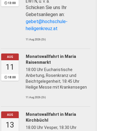
EWTN, u. v. a.
13:00
Schicken Sie uns Ihr
Gebetsanliegen an:
gebet@hochschule-
heiligenkreuz.at
11.Aug.2026 (Di)
Monatswallfahrt in Maria
AUG
Raisenmarkt
11
18:00 Uhr Eucharistische
Anbetung, Rosenkranz und
18:00
Beichtgelegenheit; 18:45 Uhr
Heilige Messe mit Krankensegen
11.Aug.2026 (Di)
Monatswallfahrt in Maria
AUG
Kirchbüchl
13
18.00 Uhr Vesper, 18.30 Uhr