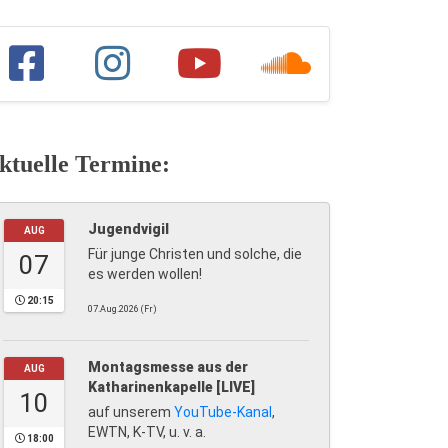
ktuelle Termine:
Jugendvigil
AUG
Für junge Christen und solche, die
07
es werden wollen!
20:15
07.Aug.2026 (Fr)
Montagsmesse aus der
AUG
Katharinenkapelle [LIVE]
10
auf unserem
YouTube-Kanal
,
EWTN, K-TV, u. v. a.
18:00