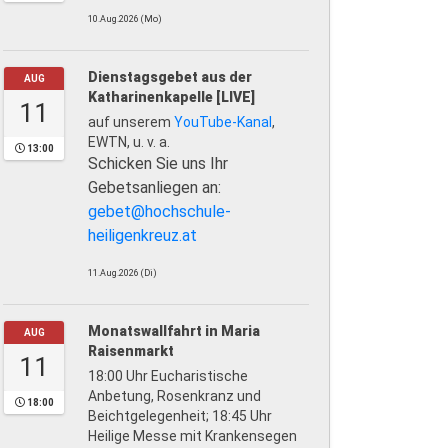
10.Aug.2026 (Mo)
Dienstagsgebet aus der
AUG
Katharinenkapelle [LIVE]
11
auf unserem
YouTube-Kanal
,
EWTN, u. v. a.
13:00
Schicken Sie uns Ihr
Gebetsanliegen an:
gebet@hochschule-
heiligenkreuz.at
11.Aug.2026 (Di)
Monatswallfahrt in Maria
AUG
Raisenmarkt
11
18:00 Uhr Eucharistische
Anbetung, Rosenkranz und
18:00
Beichtgelegenheit; 18:45 Uhr
Heilige Messe mit Krankensegen