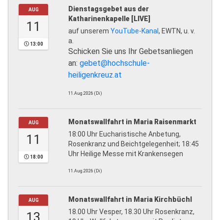
Dienstagsgebet aus der
AUG
Katharinenkapelle [LIVE]
11
auf unserem
YouTube-Kanal
, EWTN, u. v.
a.
13:00
Schicken Sie uns Ihr Gebetsanliegen
an:
gebet@hochschule-
heiligenkreuz.at
11.Aug.2026 (Di)
Monatswallfahrt in Maria Raisenmarkt
AUG
18:00 Uhr Eucharistische Anbetung,
11
Rosenkranz und Beichtgelegenheit; 18:45
Uhr Heilige Messe mit Krankensegen
18:00
11.Aug.2026 (Di)
Monatswallfahrt in Maria Kirchbüchl
AUG
18.00 Uhr Vesper, 18.30 Uhr Rosenkranz,
13