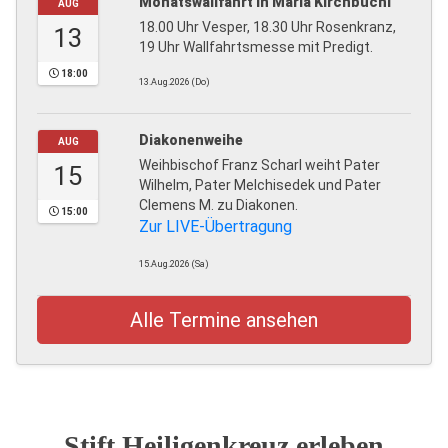
Monatswallfahrt in Maria Kirchbüchl
AUG
18.00 Uhr Vesper, 18.30 Uhr Rosenkranz,
13
19 Uhr Wallfahrtsmesse mit Predigt.
18:00
13.Aug.2026 (Do)
Diakonenweihe
AUG
Weihbischof Franz Scharl weiht Pater
15
Wilhelm, Pater Melchisedek und Pater
Clemens M. zu Diakonen.
15:00
Zur LIVE-Übertragung
15.Aug.2026 (Sa)
Alle Termine ansehen
Stift Heiligenkreuz erleben