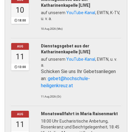
Katharinenkapelle [LIVE]
10
auf unserem
YouTube-Kanal
, EWTN, K-TV,
u. v. a.
18:00
10.Aug.2026 (Mo)
Dienstagsgebet aus der
AUG
Katharinenkapelle [LIVE]
11
auf unserem
YouTube-Kanal
, EWTN, u. v.
a.
13:00
Schicken Sie uns Ihr Gebetsanliegen
an:
gebet@hochschule-
heiligenkreuz.at
11.Aug.2026 (Di)
Monatswallfahrt in Maria Raisenmarkt
AUG
18:00 Uhr Eucharistische Anbetung,
11
Rosenkranz und Beichtgelegenheit; 18:45