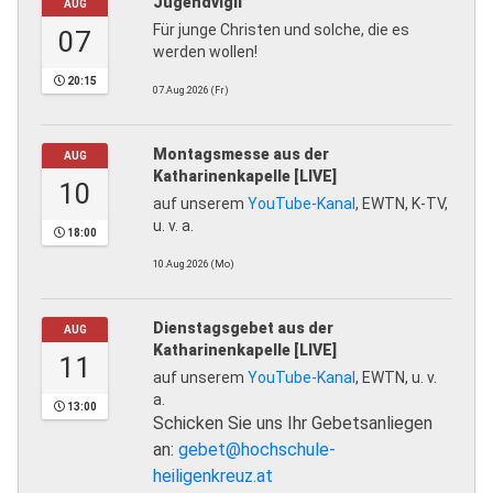
Jugendvigil
AUG
Für junge Christen und solche, die es
07
werden wollen!
20:15
07.Aug.2026 (Fr)
Montagsmesse aus der
AUG
Katharinenkapelle [LIVE]
10
auf unserem
YouTube-Kanal
, EWTN, K-TV,
u. v. a.
18:00
10.Aug.2026 (Mo)
Dienstagsgebet aus der
AUG
Katharinenkapelle [LIVE]
11
auf unserem
YouTube-Kanal
, EWTN, u. v.
a.
13:00
Schicken Sie uns Ihr Gebetsanliegen
an:
gebet@hochschule-
heiligenkreuz.at