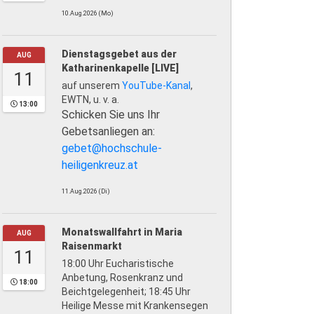
10.Aug.2026 (Mo)
Dienstagsgebet aus der
AUG
Katharinenkapelle [LIVE]
11
auf unserem
YouTube-Kanal
,
EWTN, u. v. a.
13:00
Schicken Sie uns Ihr
Gebetsanliegen an:
gebet@hochschule-
heiligenkreuz.at
11.Aug.2026 (Di)
Monatswallfahrt in Maria
AUG
Raisenmarkt
11
18:00 Uhr Eucharistische
Anbetung, Rosenkranz und
18:00
Beichtgelegenheit; 18:45 Uhr
Heilige Messe mit Krankensegen