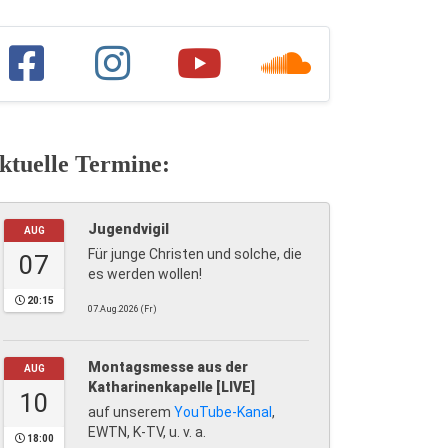
ktuelle Termine:
Jugendvigil
AUG
Für junge Christen und solche, die
07
es werden wollen!
20:15
07.Aug.2026 (Fr)
Montagsmesse aus der
AUG
Katharinenkapelle [LIVE]
10
auf unserem
YouTube-Kanal
,
EWTN, K-TV, u. v. a.
18:00