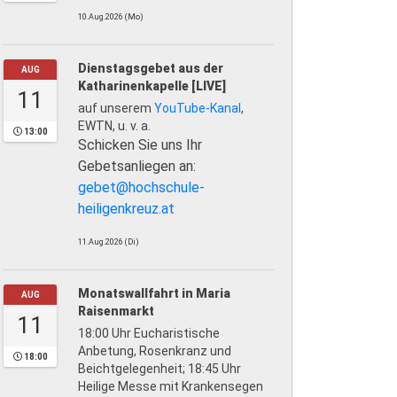
10.Aug.2026 (Mo)
Dienstagsgebet aus der
AUG
Katharinenkapelle [LIVE]
11
auf unserem
YouTube-Kanal
,
EWTN, u. v. a.
13:00
Schicken Sie uns Ihr
Gebetsanliegen an:
gebet@hochschule-
heiligenkreuz.at
11.Aug.2026 (Di)
Monatswallfahrt in Maria
AUG
Raisenmarkt
11
18:00 Uhr Eucharistische
Anbetung, Rosenkranz und
18:00
Beichtgelegenheit; 18:45 Uhr
Heilige Messe mit Krankensegen