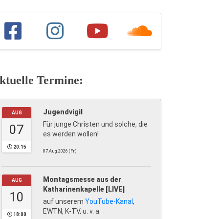
ktuelle Termine:
Jugendvigil
AUG
Für junge Christen und solche, die
07
es werden wollen!
20:15
07.Aug.2026 (Fr)
Montagsmesse aus der
AUG
Katharinenkapelle [LIVE]
10
auf unserem
YouTube-Kanal
,
EWTN, K-TV, u. v. a.
18:00