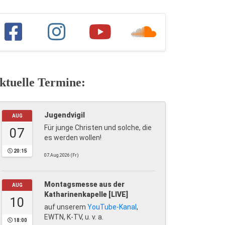
ktuelle Termine:
Jugendvigil
AUG
Für junge Christen und solche, die
07
es werden wollen!
20:15
07.Aug.2026 (Fr)
Montagsmesse aus der
AUG
Katharinenkapelle [LIVE]
10
auf unserem
YouTube-Kanal
,
EWTN, K-TV, u. v. a.
18:00