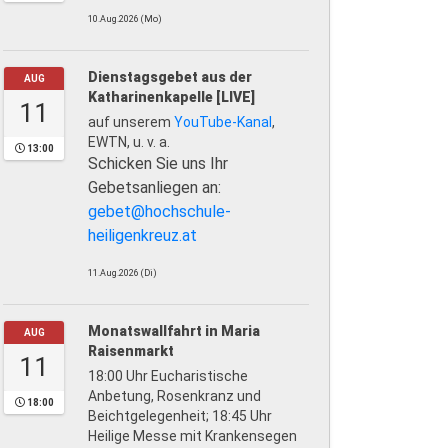
10.Aug.2026 (Mo)
Dienstagsgebet aus der
AUG
Katharinenkapelle [LIVE]
11
auf unserem
YouTube-Kanal
,
EWTN, u. v. a.
13:00
Schicken Sie uns Ihr
Gebetsanliegen an:
gebet@hochschule-
heiligenkreuz.at
11.Aug.2026 (Di)
Monatswallfahrt in Maria
AUG
Raisenmarkt
11
18:00 Uhr Eucharistische
Anbetung, Rosenkranz und
18:00
Beichtgelegenheit; 18:45 Uhr
Heilige Messe mit Krankensegen