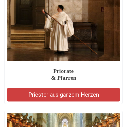
Priorate
& Pfarren
Priester aus ganzem Herzen