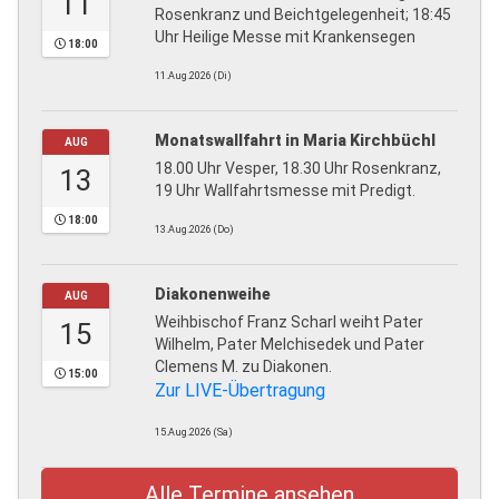
11
Rosenkranz und Beichtgelegenheit; 18:45
Uhr Heilige Messe mit Krankensegen
18:00
11.Aug.2026 (Di)
Monatswallfahrt in Maria Kirchbüchl
AUG
18.00 Uhr Vesper, 18.30 Uhr Rosenkranz,
13
19 Uhr Wallfahrtsmesse mit Predigt.
18:00
13.Aug.2026 (Do)
Diakonenweihe
AUG
Weihbischof Franz Scharl weiht Pater
15
Wilhelm, Pater Melchisedek und Pater
Clemens M. zu Diakonen.
15:00
Zur LIVE-Übertragung
15.Aug.2026 (Sa)
Alle Termine ansehen