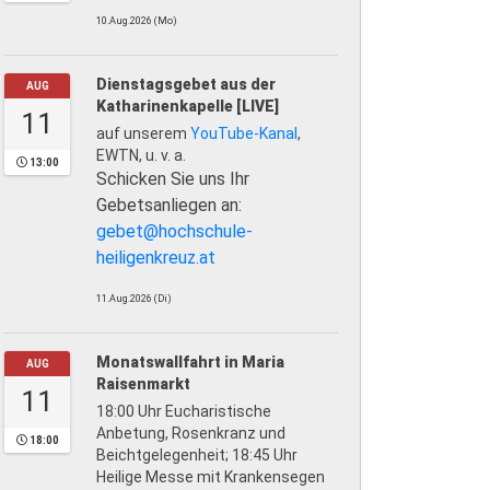
10.Aug.2026 (Mo)
Dienstagsgebet aus der
AUG
Katharinenkapelle [LIVE]
11
auf unserem
YouTube-Kanal
,
EWTN, u. v. a.
13:00
Schicken Sie uns Ihr
Gebetsanliegen an:
gebet@hochschule-
heiligenkreuz.at
11.Aug.2026 (Di)
Monatswallfahrt in Maria
AUG
Raisenmarkt
11
18:00 Uhr Eucharistische
Anbetung, Rosenkranz und
18:00
Beichtgelegenheit; 18:45 Uhr
Heilige Messe mit Krankensegen