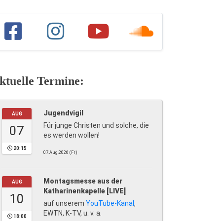
ktuelle Termine:
Jugendvigil
AUG
Für junge Christen und solche, die
07
es werden wollen!
20:15
07.Aug.2026 (Fr)
Montagsmesse aus der
AUG
Katharinenkapelle [LIVE]
10
auf unserem
YouTube-Kanal
,
EWTN, K-TV, u. v. a.
18:00