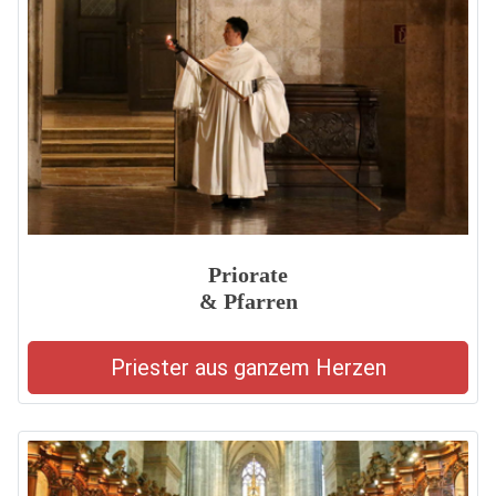
Priorate
& Pfarren
Priester aus ganzem Herzen