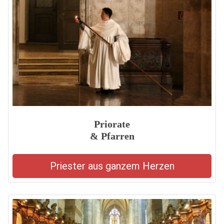
Priorate
& Pfarren
Priester aus ganzem Herzen