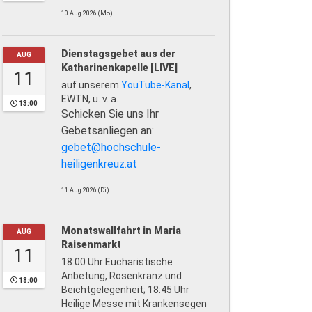
10.Aug.2026 (Mo)
Dienstagsgebet aus der
AUG
Katharinenkapelle [LIVE]
11
auf unserem
YouTube-Kanal
,
EWTN, u. v. a.
13:00
Schicken Sie uns Ihr
Gebetsanliegen an:
gebet@hochschule-
heiligenkreuz.at
11.Aug.2026 (Di)
Monatswallfahrt in Maria
AUG
Raisenmarkt
11
18:00 Uhr Eucharistische
Anbetung, Rosenkranz und
18:00
Beichtgelegenheit; 18:45 Uhr
Heilige Messe mit Krankensegen