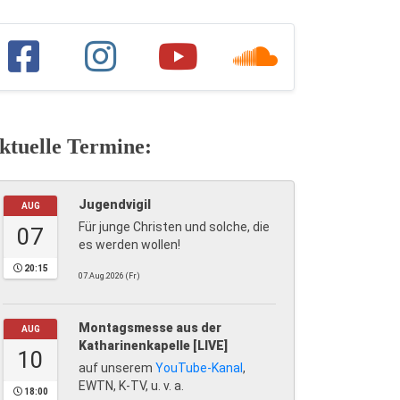
ktuelle Termine:
Jugendvigil
AUG
Für junge Christen und solche, die
07
es werden wollen!
20:15
07.Aug.2026 (Fr)
Montagsmesse aus der
AUG
Katharinenkapelle [LIVE]
10
auf unserem
YouTube-Kanal
,
EWTN, K-TV, u. v. a.
18:00