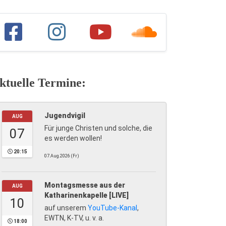
ktuelle Termine:
Jugendvigil
AUG
Für junge Christen und solche, die
07
es werden wollen!
20:15
07.Aug.2026 (Fr)
Montagsmesse aus der
AUG
Katharinenkapelle [LIVE]
10
auf unserem
YouTube-Kanal
,
EWTN, K-TV, u. v. a.
18:00