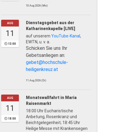
10.Aug.2026 (Mo)
Dienstagsgebet aus der
AUG
Katharinenkapelle [LIVE]
11
auf unserem
YouTube-Kanal
,
EWTN, u. v. a.
13:00
Schicken Sie uns Ihr
Gebetsanliegen an:
gebet@hochschule-
heiligenkreuz.at
11.Aug.2026 (Di)
Monatswallfahrt in Maria
AUG
Raisenmarkt
11
18:00 Uhr Eucharistische
Anbetung, Rosenkranz und
18:00
Beichtgelegenheit; 18:45 Uhr
Heilige Messe mit Krankensegen