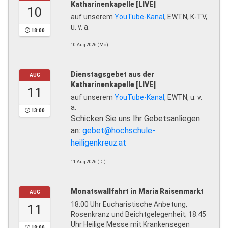
Katharinenkapelle [LIVE]
10
auf unserem
YouTube-Kanal
, EWTN, K-TV,
u. v. a.
18:00
10.Aug.2026 (Mo)
Dienstagsgebet aus der
AUG
Katharinenkapelle [LIVE]
11
auf unserem
YouTube-Kanal
, EWTN, u. v.
a.
13:00
Schicken Sie uns Ihr Gebetsanliegen
an:
gebet@hochschule-
heiligenkreuz.at
11.Aug.2026 (Di)
Monatswallfahrt in Maria Raisenmarkt
AUG
18:00 Uhr Eucharistische Anbetung,
11
Rosenkranz und Beichtgelegenheit; 18:45
Uhr Heilige Messe mit Krankensegen
18:00