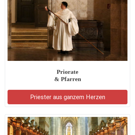
Priorate
& Pfarren
Priester aus ganzem Herzen