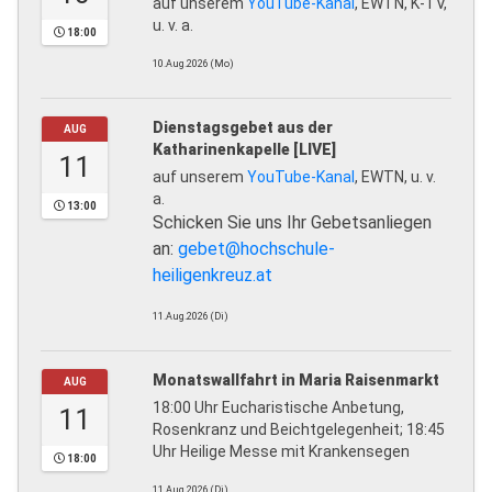
auf unserem
YouTube-Kanal
, EWTN, K-TV,
u. v. a.
18:00
10.Aug.2026 (Mo)
Dienstagsgebet aus der
AUG
Katharinenkapelle [LIVE]
11
auf unserem
YouTube-Kanal
, EWTN, u. v.
a.
13:00
Schicken Sie uns Ihr Gebetsanliegen
an:
gebet@hochschule-
heiligenkreuz.at
11.Aug.2026 (Di)
Monatswallfahrt in Maria Raisenmarkt
AUG
18:00 Uhr Eucharistische Anbetung,
11
Rosenkranz und Beichtgelegenheit; 18:45
Uhr Heilige Messe mit Krankensegen
18:00
11.Aug.2026 (Di)