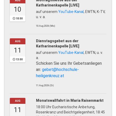
Montagsmesse aus der
AUG
Katharinenkapelle [LIVE]
10
auf unserem
YouTube-Kanal
, EWTN, K-TV,
u. v. a.
18:00
10.Aug.2026 (Mo)
Dienstagsgebet aus der
AUG
Katharinenkapelle [LIVE]
11
auf unserem
YouTube-Kanal
, EWTN, u. v.
a.
13:00
Schicken Sie uns Ihr Gebetsanliegen
an:
gebet@hochschule-
heiligenkreuz.at
11.Aug.2026 (Di)
Monatswallfahrt in Maria Raisenmarkt
AUG
18:00 Uhr Eucharistische Anbetung,
11
Rosenkranz und Beichtgelegenheit; 18:45