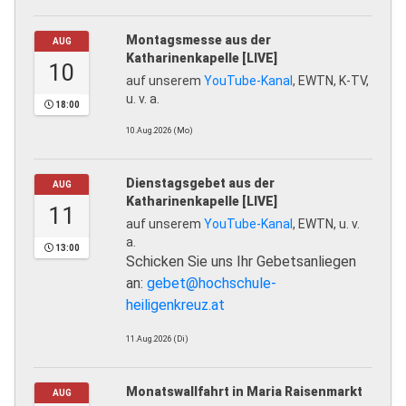
Montagsmesse aus der
AUG
Katharinenkapelle [LIVE]
10
auf unserem
YouTube-Kanal
, EWTN, K-TV,
u. v. a.
18:00
10.Aug.2026 (Mo)
Dienstagsgebet aus der
AUG
Katharinenkapelle [LIVE]
11
auf unserem
YouTube-Kanal
, EWTN, u. v.
a.
13:00
Schicken Sie uns Ihr Gebetsanliegen
an:
gebet@hochschule-
heiligenkreuz.at
11.Aug.2026 (Di)
Monatswallfahrt in Maria Raisenmarkt
AUG