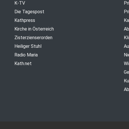
K-TV
Pr
Die Tagespost
Pr
Kathpress
Ka
Kirche in Österreich
Ab
Zisterzienserorden
Kl
Heiliger Stuhl
Au
Radio Maria
Ni
Kath.net
Wi
Ge
Ku
Ab