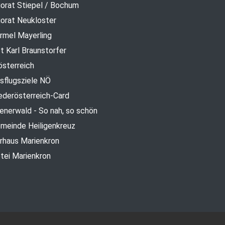
iorat Stiepel / Bochum
iorat Neukloster
rmel Mayerling
t Karl Braunstorfer
österreich
sflugsziele NÖ
ederösterreich-Card
enerwald - So nah, so schön
meinde Heiligenkreuz
rhaus Marienkron
tei Marienkron