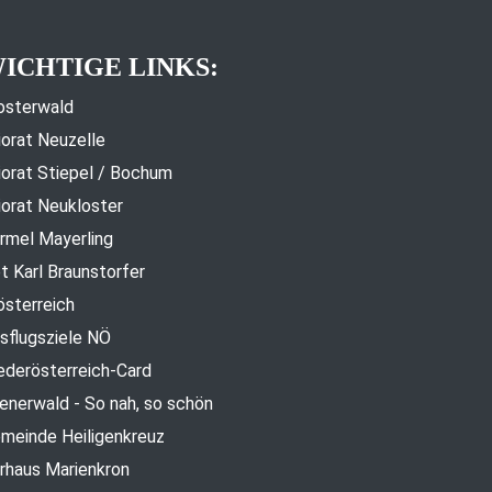
ICHTIGE LINKS:
osterwald
iorat Neuzelle
iorat Stiepel / Bochum
iorat Neukloster
rmel Mayerling
t Karl Braunstorfer
österreich
sflugsziele NÖ
ederösterreich-Card
enerwald - So nah, so schön
meinde Heiligenkreuz
rhaus Marienkron