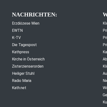
NACHRICHTEN:
W
Erzdiözese Wien
Kl
EWTN
Pr
K-TV
Pr
Die Tagespost
Pr
Kathpress
Ka
Kirche in Österreich
Ab
Zisterzienserorden
Kl
Heiliger Stuhl
Au
Radio Maria
Ni
Kath.net
Wi
Ge
Ku