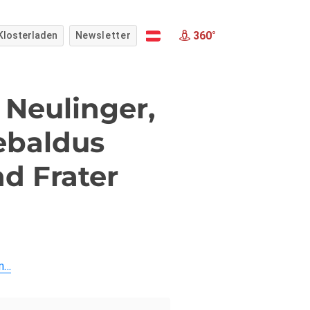
360°
Klosterladen
Newsletter
 Neulinger,
Sebaldus
d Frater
en…