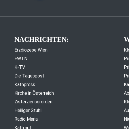
NACHRICHTEN:
W
Erzdiözese Wien
Kl
EWTN
Pr
K-TV
Pr
Die Tagespost
Pr
Kathpress
Ka
Kirche in Österreich
Ab
Zisterzienserorden
Kl
Heiliger Stuhl
Au
Radio Maria
Ni
Kath.net
Wi