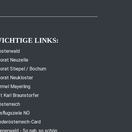
ICHTIGE LINKS:
osterwald
iorat Neuzelle
iorat Stiepel / Bochum
iorat Neukloster
rmel Mayerling
t Karl Braunstorfer
österreich
sflugsziele NÖ
ederösterreich-Card
enerwald - So nah, so schön