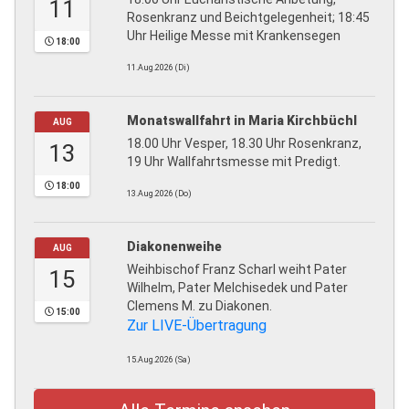
11
Rosenkranz und Beichtgelegenheit; 18:45
Uhr Heilige Messe mit Krankensegen
18:00
11.Aug.2026 (Di)
Monatswallfahrt in Maria Kirchbüchl
AUG
18.00 Uhr Vesper, 18.30 Uhr Rosenkranz,
13
19 Uhr Wallfahrtsmesse mit Predigt.
18:00
13.Aug.2026 (Do)
Diakonenweihe
AUG
Weihbischof Franz Scharl weiht Pater
15
Wilhelm, Pater Melchisedek und Pater
Clemens M. zu Diakonen.
15:00
Zur LIVE-Übertragung
15.Aug.2026 (Sa)