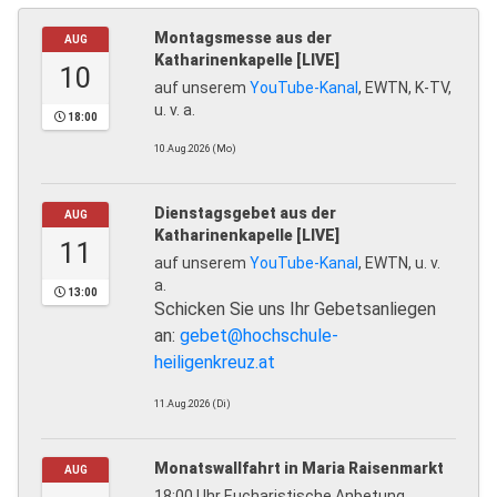
Montagsmesse aus der
AUG
Katharinenkapelle [LIVE]
10
auf unserem
YouTube-Kanal
, EWTN, K-TV,
u. v. a.
18:00
10.Aug.2026 (Mo)
Dienstagsgebet aus der
AUG
Katharinenkapelle [LIVE]
11
auf unserem
YouTube-Kanal
, EWTN, u. v.
a.
13:00
Schicken Sie uns Ihr Gebetsanliegen
an:
gebet@hochschule-
heiligenkreuz.at
11.Aug.2026 (Di)
Monatswallfahrt in Maria Raisenmarkt
AUG
18:00 Uhr Eucharistische Anbetung,