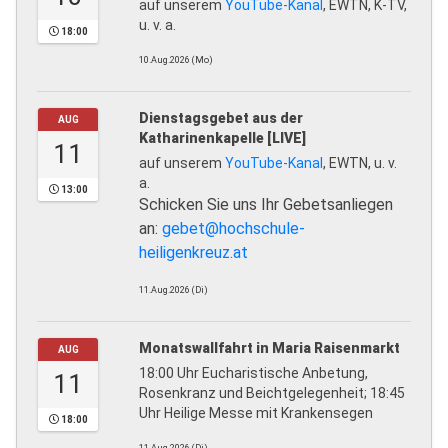
auf unserem
YouTube-Kanal
, EWTN, K-TV,
u. v. a.
18:00
10.Aug.2026 (Mo)
Dienstagsgebet aus der
AUG
Katharinenkapelle [LIVE]
11
auf unserem
YouTube-Kanal
, EWTN, u. v.
a.
13:00
Schicken Sie uns Ihr Gebetsanliegen
an:
gebet@hochschule-
heiligenkreuz.at
11.Aug.2026 (Di)
Monatswallfahrt in Maria Raisenmarkt
AUG
18:00 Uhr Eucharistische Anbetung,
11
Rosenkranz und Beichtgelegenheit; 18:45
Uhr Heilige Messe mit Krankensegen
18:00