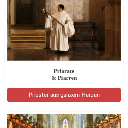
Priorate
& Pfarren
Priester aus ganzem Herzen