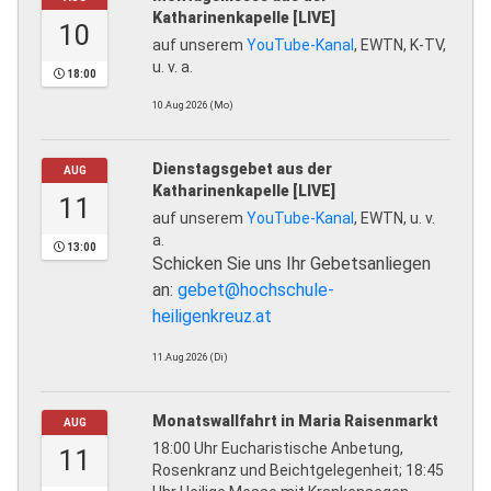
Katharinenkapelle [LIVE]
10
auf unserem
YouTube-Kanal
, EWTN, K-TV,
u. v. a.
18:00
10.Aug.2026 (Mo)
Dienstagsgebet aus der
AUG
Katharinenkapelle [LIVE]
11
auf unserem
YouTube-Kanal
, EWTN, u. v.
a.
13:00
Schicken Sie uns Ihr Gebetsanliegen
an:
gebet@hochschule-
heiligenkreuz.at
11.Aug.2026 (Di)
Monatswallfahrt in Maria Raisenmarkt
AUG
18:00 Uhr Eucharistische Anbetung,
11
Rosenkranz und Beichtgelegenheit; 18:45